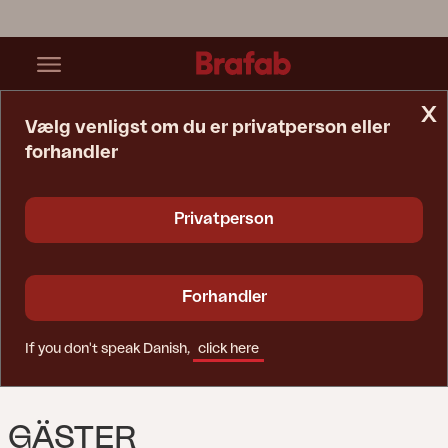
x
Vælg venligst om du er privatperson eller
forhandler
Startside
Opbevaring
Gäster Opbevaringsboks Hvid
Privatperson
Forhandler
If you don't speak Danish,
click here
GÄSTER