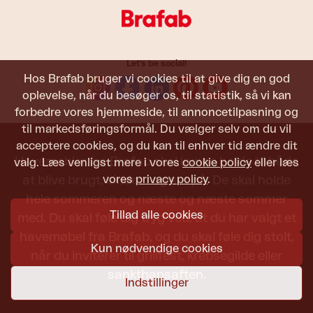
Let's be social!
Hos Brafab bruger vi cookies til at give dig en god
oplevelse, når du besøger os, til statistik, så vi kan
forbedre vores hjemmeside, til annoncetilpasning og
til markedsføringsformål. Du vælger selv om du vil
acceptere cookies, og du kan til enhver tid ændre dit
Havemøbler fra Brafab skal kunne holde til både
valg. Læs venligst mere i vores
cookie policy
eller læs
vores
privacy policy
.
at blive brugt, siddet i og set på. De skal holde
hele sommeren og næste og næste sommer
Tillad alle cookies
med. Du skal føle dig tryg ved, at du har valgt et
havemøbel fra Brafab, og du skal føle dig stolt,
Kun nødvendige cookies
når du inviterer til grillfest, krebsegilde eller
sankthansaften.
Indstillinger