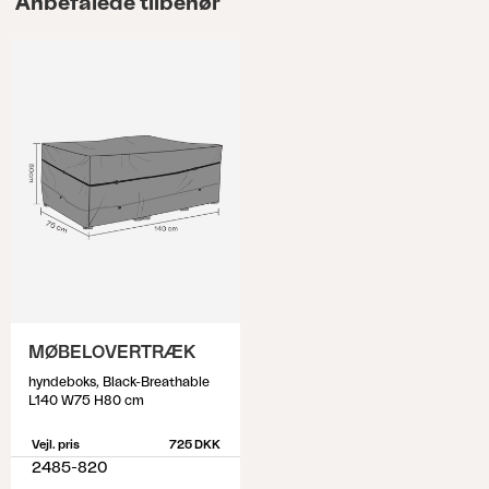
Anbefalede tilbehør
MØBELOVERTRÆK
hyndeboks, Black-Breathable
L140 W75 H80 cm
Vejl. pris
725 DKK
2485-820