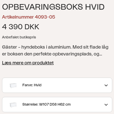
OPBEVARINGSBOKS HVID
Artikelnummer 4093-05
4 390 DKK
Anbefalet butikspris
Gäster – hyndeboks i aluminium. Med sit flade låg
er boksen den perfekte opbevaringsplads, og
hjulene på den ene side gør den let at flytte. Fås i
Læs mere om produktet
tre størrelser.
Farve: Hvid
Størrelse: W107 D58 H62 cm