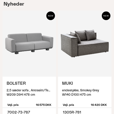
Nyheder
BOLSTER
MUKI
2,5 sæder sofa , Antrasitt/Teddy Grey
endestykke, Smokey Grey
W209 D94 H78 cm
W140 D100 H75 cm
Vejl. pris
16 575 DKK
Vejl. pris
16 420 DKK
7002-73-787
1305R-781