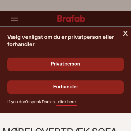
x
Vælg venligst om du er privatperson eller
forhandler
Startside
Møbelovertræk
Møbelovertræk Sofa Black-Breathable
Privatperson
Forhandler
If you don't speak Danish,
click here