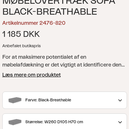
MØBELOVERTRÆK SOFA
BLACK-BREATHABLE
Artikelnummer 2476-820
1 185 DKK
Anbefalet butikspris
For at maksimere potentialet af en
møbelafdækning er det vigtigt at identificere den
passende størrelse. Hvis møbelafdækningen er for
Læs mere om produktet
stram, kan visse dele af havemøblerne forblive
ubeskyttede, og/eller dele af afdækningen kan
strækkes, hvilket medfører unødvendig slid på
Farve: Black-Breathable
materialet. Hvis møbelafdækningen er for stor, kan
den hænge ned og øge risikoen for vandansamling.
Med andre ord er en møbelafdækning i den rigtige
Størrelse: W260 D105 H70 cm
størrelse afgørende, så tag dig tid til at måle og