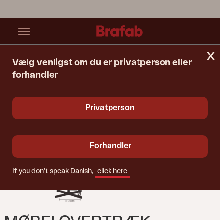
x
Vælg venligst om du er privatperson eller
forhandler
Startside
Møbelovertræk
Møbelovertræk Parasol Black-Waterproof
Privatperson
Forhandler
If you don't speak Danish,
click here