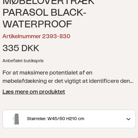
MØBELOVERTRÆK
PARASOL BLACK-
WATERPROOF
Artikelnummer 2393-830
335 DKK
Anbefalet butikspris
For at maksimere potentialet af en
møbelafdækning er det vigtigt at identificere den
passende størrelse. Hvis møbelafdækningen er for
Læs mere om produktet
stram, kan visse dele af havemøblerne forblive
ubeskyttede, og/eller dele af afdækningen kan
strækkes, hvilket medfører unødvendig slid på
Størrelse: W45/60 H210 cm
materialet. Hvis møbelafdækningen er for stor, kan
den hænge ned og øge risikoen for vandansamling.