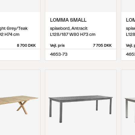
LOMMA SMALL
LO
ight Grey/Teak
spisebord, Antracit
spis
92 H74 cm
L128/187 W80 H73 cm
L12
8 700 DKK
Vejl. pris
7 705 DKK
Vejl. 
4653-73
465