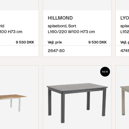
D
HILLMOND
LY
vid
spisebord, Sort
spis
100 H73 cm
L160/220 W100 H73 cm
L15
9 530 DKK
Vejl. pris
9 530 DKK
Vejl. 
2647-80
4741