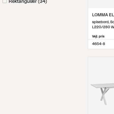
Rektangulær
(
34
)
LOMMA EL
spisebord, So
L220/280 W
Vejl. pris
4654-8