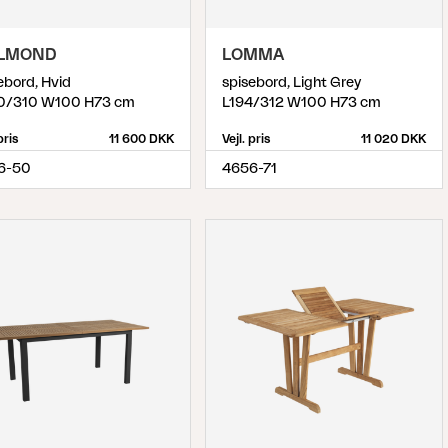
LLMOND
LOMMA
ebord, Hvid
spisebord, Light Grey
0/310 W100 H73 cm
L194/312 W100 H73 cm
pris
11 600 DKK
Vejl. pris
11 020 DKK
6-50
4656-71