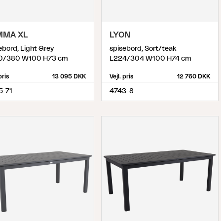
MMA XL
LYON
ebord, Light Grey
spisebord, Sort/teak
0/380 W100 H73 cm
L224/304 W100 H74 cm
pris
13 095 DKK
Vejl. pris
12 760 DKK
5-71
4743-8