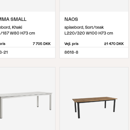
MMA SMALL
NAOS
ebord, Khaki
spisebord, Sort/teak
8/187 W80 H73 cm
L220/320 W100 H73 cm
pris
7 705 DKK
Vejl. pris
21 470 DKK
3-21
8618-8