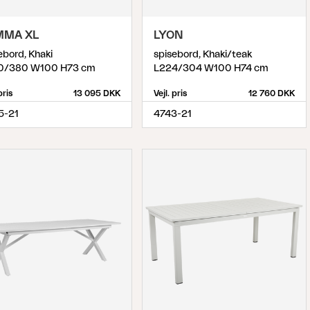
MMA XL
LYON
ebord, Khaki
spisebord, Khaki/teak
0/380 W100 H73 cm
L224/304 W100 H74 cm
pris
13 095 DKK
Vejl. pris
12 760 DKK
5-21
4743-21