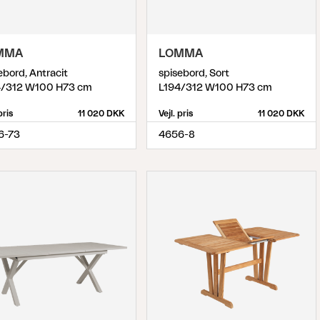
MMA
LOMMA
ebord, Antracit
spisebord, Sort
4/312 W100 H73 cm
L194/312 W100 H73 cm
pris
11 020 DKK
Vejl. pris
11 020 DKK
6-73
4656-8