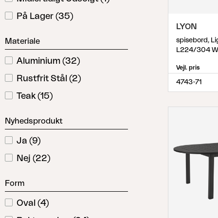
På Lager
(
35
)
LYON
spisebord, L
Materiale
L224/304 W
Aluminium
(
32
)
Vejl. pris
Rustfrit Stål
(
2
)
4743-71
Teak
(
15
)
Nyhedsprodukt
Ja
(
9
)
Nej
(
22
)
Form
Oval
(
4
)