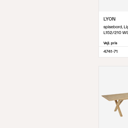
LYON
spisebord, L
L152/210 W
Vejl. pris
4741-71