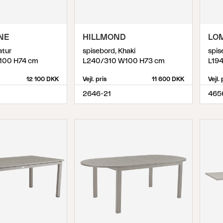
NE
HILLMOND
LO
atur
spisebord, Khaki
spis
100 H74 cm
L240/310 W100 H73 cm
L19
12 100 DKK
Vejl. pris
11 600 DKK
Vejl. 
2646-21
465