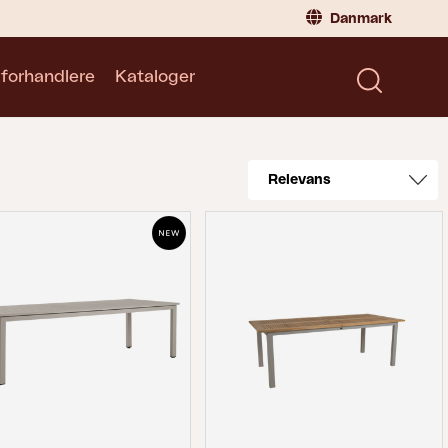
Danmark
 forhandlere
Kataloger
Privatperson
Danmark
|
Denmark
Norge
|
Norway
Kataloger
Sverige
|
Sweden
Global
|
Global
Tyskland
|
Germany
Frankrig
|
France
Skift til forhandler