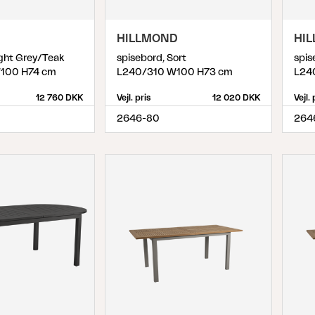
HILLMOND
HI
ight Grey/Teak
spisebord, Sort
spis
100 H74 cm
L240/310 W100 H73 cm
L24
12 760 DKK
Vejl. pris
12 020 DKK
Vejl. 
2646-80
264