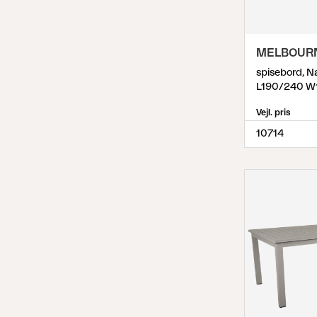
MELBOUR
spisebord, N
L190/240 W
Vejl. pris
10714