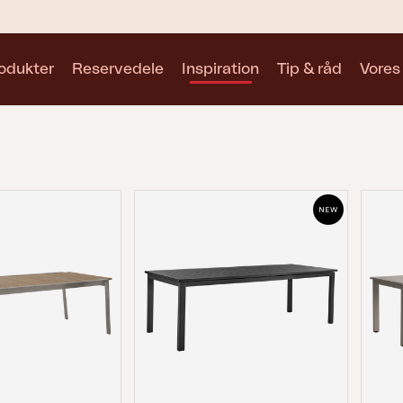
odukter
Reservedele
Inspiration
Tip & råd
Vores
Samlinger
Se alle samlinger
Motty
Blixt
Trolly