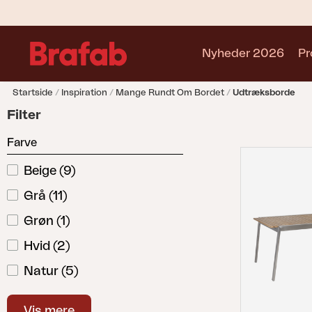
Nyheder 2026
Pr
Startside
Inspiration
Mange Rundt Om Bordet
Udtræksborde
Produkter
Filter
Café sets
Farve
Sofa
Lænestol
Beige
(
9
)
Stol
Grå
(
11
)
Bord
Udekøkken
Grøn
(
1
)
Solseng
Hvid
(
2
)
Relax
Natur
(
5
)
Hængesofa
Parasol
Sort
(
10
)
Pavillion
Vis mere