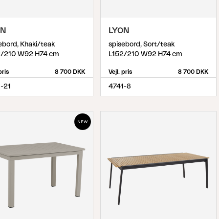
ON
LYON
ebord, Khaki/teak
spisebord, Sort/teak
2/210 W92 H74 cm
L152/210 W92 H74 cm
pris
8 700 DKK
Vejl. pris
8 700 DKK
-21
4741-8