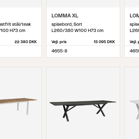
Peace
Grower Greens
Lomma
LOMMA XL
LO
stfrit stål/teak
spisebord, Sort
spis
100 H73 cm
L260/380 W100 H73 cm
L26
22 380 DKK
Vejl. pris
13 095 DKK
Vejl. 
4655-8
465
Kelia
Delia
Lyra