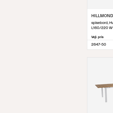
HILLMON
spisebord, H
L160/220 W
Vejl. pris
2647-50