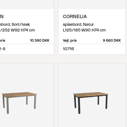
ON
CORNELIA
ebord, Sort/teak
spisebord, Natur
4/252 W92 H74 cm
L125/185 W90 H74 cm
pris
10 360 DKK
Vejl. pris
9 660 DKK
2-8
10716