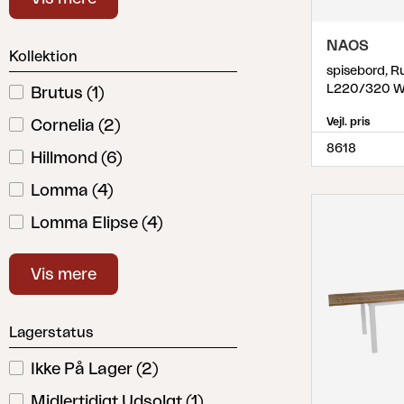
Tilbehør
Hynde
NAOS
Kollektion
Opbevaring
spisebord, Ru
Møbelovertræk
L220/320 W
Brutus
(
1
)
Vedligeholdelsesprodukter
Vejl. pris
Cornelia
(
2
)
Sæt
8618
Hillmond
(
6
)
Lomma
(
4
)
Lomma Elipse
(
4
)
Lomma Small
(
5
)
Vis mere
Lomma XL
(
4
)
Lyon
(
9
)
Lagerstatus
Melbourne
(
1
)
Ikke På Lager
(
2
)
Naos
(
2
)
Midlertidigt Udsolgt
(
1
)