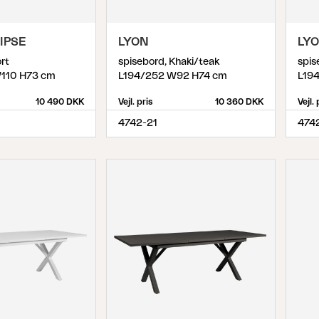
IPSE
LYON
LY
rt
spisebord, Khaki/teak
spis
110 H73 cm
L194/252 W92 H74 cm
L19
10 490 DKK
Vejl. pris
10 360 DKK
Vejl. 
4742-21
474