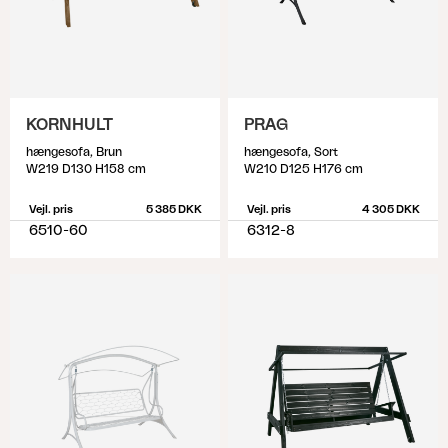
KORNHULT
PRAG
hængesofa, Brun
hængesofa, Sort
W219 D130 H158 cm
W210 D125 H176 cm
Vejl. pris
5 385 DKK
Vejl. pris
4 305 DKK
6510-60
6312-8