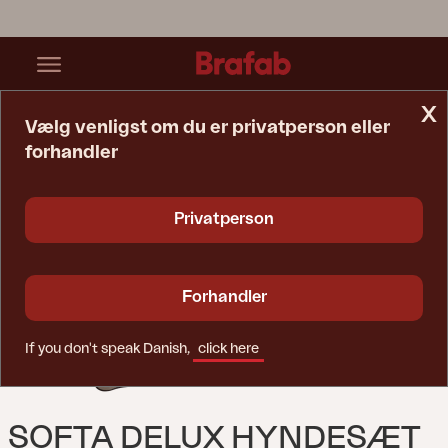
x
Vælg venligst om du er privatperson eller
forhandler
Startside
Hynde
Softa Delux Hyndesæt Til Hængesofa Taupe
Privatperson
Forhandler
If you don't speak Danish,
click here
SOFTA DELUX HYNDESÆT