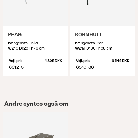
PRAG
KORNHULT
hængesofa, Hvid
hængesofa, Sort
W210 D125 H176 cm
W219 D130 H158 cm
Vejl. pris
4 305 DKK
Vejl. pris
6 545 DKK
6312-5
6510-88
Andre syntes også om