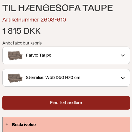
TIL HÆNGESOFA TAUPE
Artikelnummer 2603-610
1 815 DKK
Anbefalet butikspris
Farve: Taupe
Størrelse: W55 D50 H70 cm
Find forhandlere
Beskrivelse