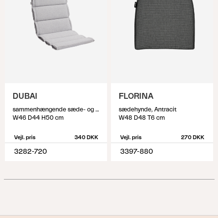
DUBAI
FLORINA
sammenhængende sæde- og ryghynde, Lysegrå
sædehynde, Antracit
W46 D44 H50 cm
W48 D48 T6 cm
Vejl. pris
340 DKK
Vejl. pris
270 DKK
3282-720
3397-880