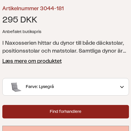
Artikelnummer 3044-181
295 DKK
Anbefalet butikspris
I Naxosserien hittar du dynor till både däckstolar,
positionsstolar och matstolar. Samtliga dynor är
bekvämt stoppade med skum och fiber, och
Læs mere om produktet
självklart kan du välja mellan flera olika färger och
mönster där tyget antingen är av bomull/polyester
eller av 100% polyester.
Farve: Lysegrå
Find forhandlere