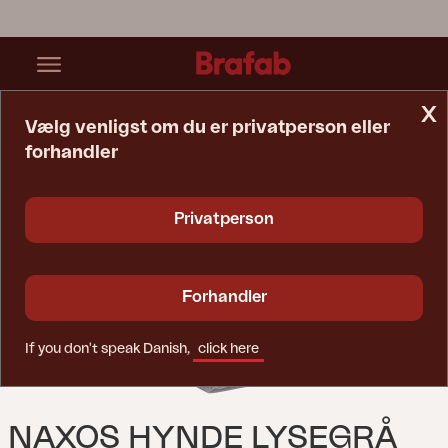
x
Vælg venligst om du er privatperson eller
forhandler
Startside
Hynde
Naxos Hynde Lysegrå
Privatperson
Forhandler
If you don't speak Danish,
click here
NAXOS HYNDE LYSEGRÅ