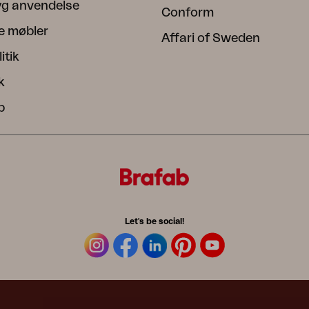
ryg anvendelse
Conform
e møbler
Affari of Sweden
itik
k
b
Let's be social!