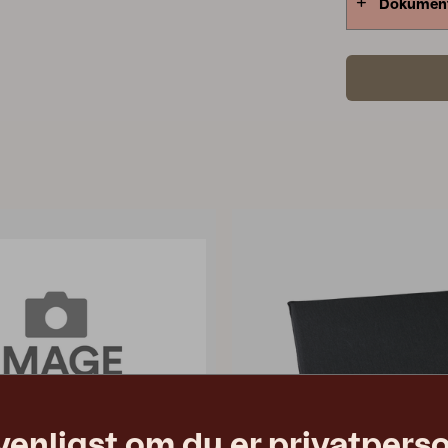
Dokumen
venligst om du er privatpers