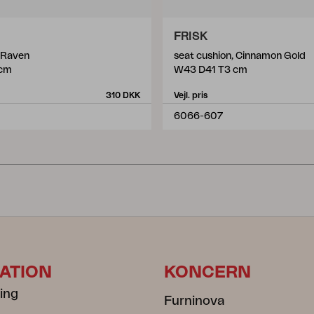
FRISK
, Raven
seat cushion, Cinnamon Gold
 cm
W43 D41 T3 cm
310 DKK
Vejl. pris
6066-607
ATION
KONCERN
ning
Furninova