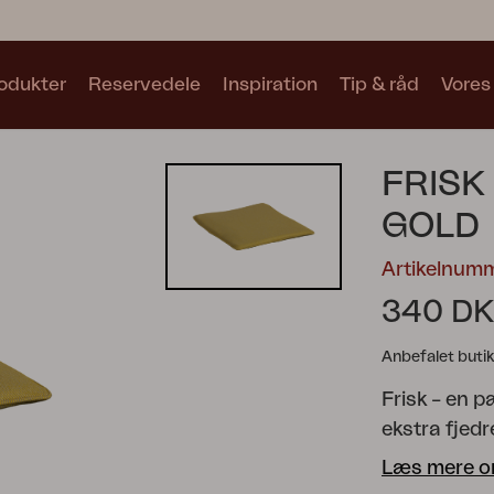
odukter
Reservedele
Inspiration
Tip & råd
Vores
Samlinger
FRISK
Se alle samlinger
GOLD
Artikelnum
340 D
Anbefalet butik
Motty
Blixt
Trolly
Frisk – en 
ekstra fjed
undersiden. 
Læs mere o
Fås i flere f