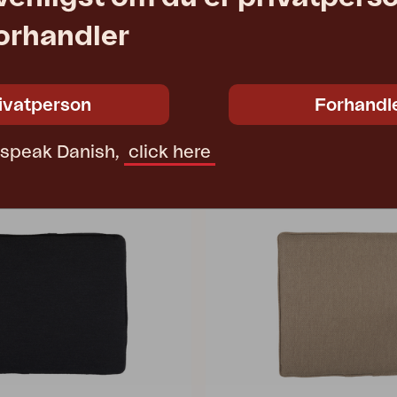
forhandler
FRISK
 Ash
seat cushion, Raven
 cm
W48 D53 T3 cm
ivatperson
Forhandl
340 DKK
Vejl. pris
6067-890
t speak Danish,
click here