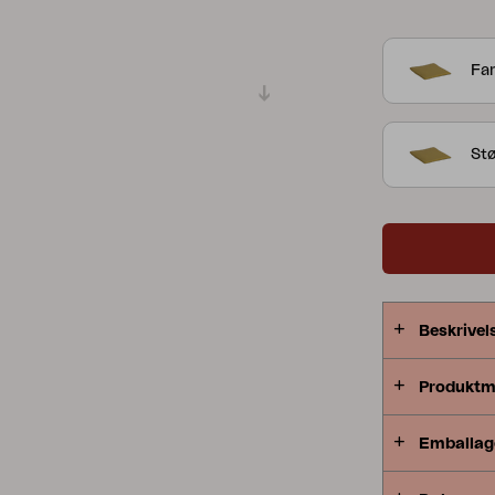
Peace
Grower Greens
Lomma
Far
Stø
Kelia
Delia
Lyra
Beskrivel
Produktm
Emballag