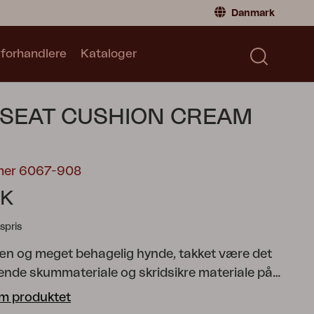
Danmark
 forhandlere
Kataloger
Privatperson
Danmark
|
Denmark
Norge
|
Norway
Kataloger
 SEAT CUSHION CREAM
Sverige
|
Sweden
Global
|
Global
Tyskland
|
Germany
mer 6067-908
Frankrig
|
France
KK
Skift til forhandler
spris
pæn og meget behagelig hynde, takket være det
rende skummateriale og skridsikre materiale på
En alsidig hynde, som passer til flere af vores stole.
m produktet
arver og storrelser.