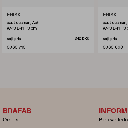
FRISK
FRISK
seat cushion, Ash
seat cushion
W43 D41 T3 cm
W43 D41 T3
Vejl. pris
310 DKK
Vejl. pris
6066-710
6066-890
BRAFAB
INFORM
Om os
Plejevejled