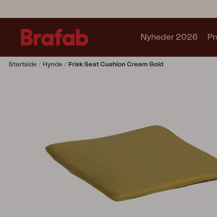
Nyheder 2026
Pr
Startside
Hynde
Frisk Seat Cushion Cream Gold
Produkter
Café sets
Sofa
Lænestol
Stol
Bord
Udekøkken
Solseng
Relax
Hængesofa
Parasol
Pavillion