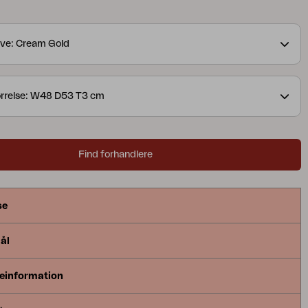
ve: Cream Gold
rrelse: W48 D53 T3 cm
Find forhandlere
se
ål
einformation