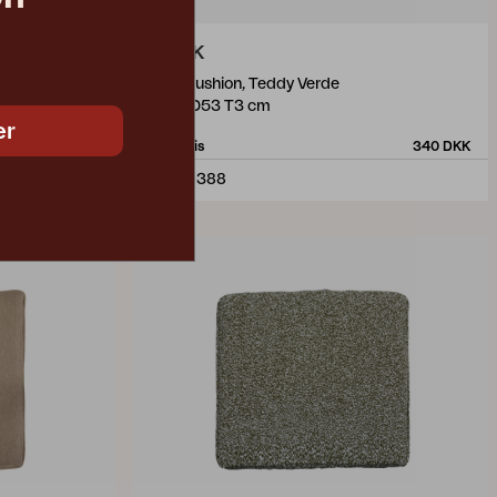
FRISK
seat cushion, Teddy Verde
W48 D53 T3 cm
er
340 DKK
Vejl. pris
340 DKK
6067-388