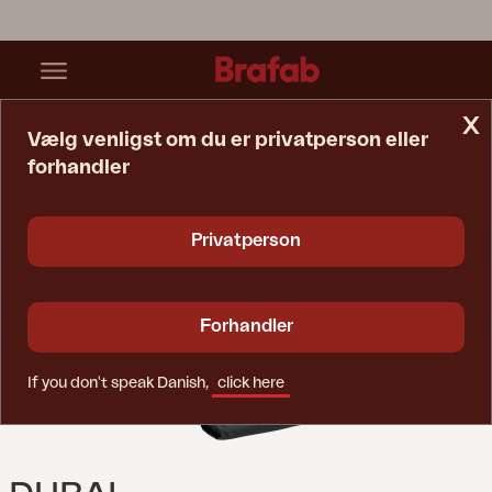
x
Vælg venligst om du er privatperson eller
forhandler
Startside
Hynde
Dubai Sammenhængende Sæde- Og Ryghynde Antracit
Privatperson
Forhandler
If you don't speak Danish,
click here