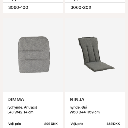
3060-100
3060-202
DIMMA
NINJA
ryghynde, Antracit
hynde, Grå
L48 W42 T4 cm
W50 D44 H59 cm
Vejl. pris
295 DKK
Vejl. pris
385 DKK