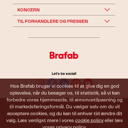
KONCERN
TIL FORHANDLERE OG PRESSEN
Let's be social!
Hos Brafab bruger vi cookies til at give dig en god
oplevelse, når du besøger os, til statistik, så vi kan
forbedre vores hjemmeside, til annoncetilpasning og
til markedsføringsformål. Du vælger selv om du vil
Havemøbler fra Brafab skal kunne holde til både
acceptere cookies, og du kan til enhver tid ændre dit
valg. Læs venligst mere i vores
cookie policy
eller læs
at blive brugt, siddet i og set på. De skal holde
vores
privacy policy
.