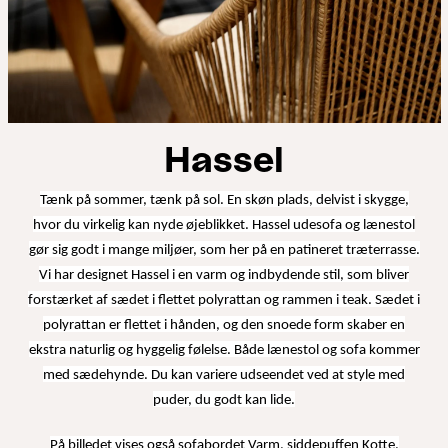
Hassel
Tænk på sommer, tænk på sol. En skøn plads, delvist i skygge,
hvor du virkelig kan nyde øjeblikket. Hassel udesofa og lænestol
gør sig godt i mange miljøer, som her på en patineret træterrasse.
Vi har designet Hassel i en varm og indbydende stil, som bliver
forstærket af sædet i flettet polyrattan og rammen i teak. Sædet i
polyrattan er flettet i hånden, og den snoede form skaber en
ekstra naturlig og hyggelig følelse. Både lænestol og sofa kommer
med sædehynde. Du kan variere udseendet ved at style med
puder, du godt kan lide.
På billedet vises også sofabordet Varm, siddepuffen Kotte,