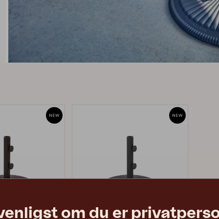
Peace
Grower Greens
Lomma
Kelia
Delia
Lyra
venligst om du er privatpers