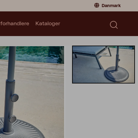
Danmark
 forhandlere
Kataloger
Privatperson
Danmark
|
Denmark
Norge
|
Norway
Kataloger
Sverige
|
Sweden
Global
|
Global
Tyskland
|
Germany
Frankrig
|
France
Skift til forhandler