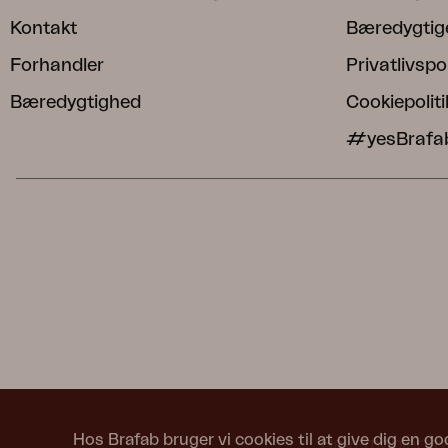
Kontakt
Bæredygtig
Forhandler
Privatlivspol
Bæredygtighed
Cookiepoliti
#yesBrafa
Hos Brafab bruger vi cookies til at give dig en go
Havemøbler fra 