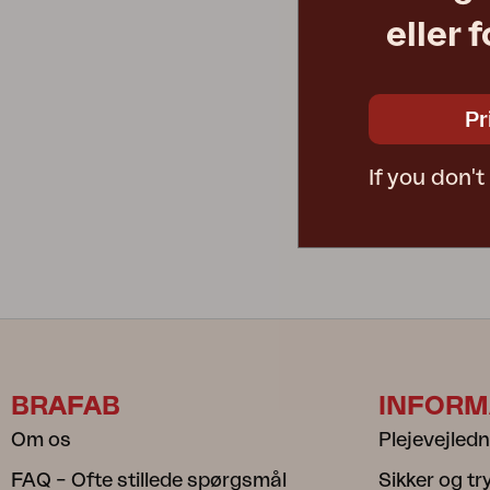
eller 
SOLARA
parasolfod ,
Ø49 H44 cm
Pr
Vejl. pris
If you don'
8872-67
BRAFAB
INFORM
Om os
Plejevejled
FAQ – Ofte stillede spørgsmål
Sikker og t