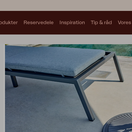
odukter
Reservedele
Inspiration
Tip & råd
Vores
Samlinger
Se alle samlinger
Motty
Blixt
Trolly