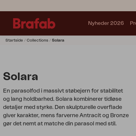
Nyheder 2026
Pr
Startside
Collections
Solara
Produkter
Café sets
Sofa
Lænestol
Solara
Stol
Bord
En parasolfod i massivt støbejern for stabilitet
Udekøkken
og lang holdbarhed. Solara kombinerer tidløse
Solseng
detaljer med styrke. Den skulpturelle overflade
Relax
giver karakter, mens farverne Antracit og Bronze
Hængesofa
gør det nemt at matche din parasol med stil.
Parasol
Pavillion