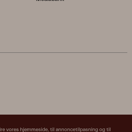
edre vores hjemmeside, til annoncetilpasning og til
 i og set på. De