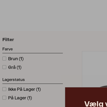
Tilbehør
Hynde
Opbevaring
Møbelovertræk
Vedligeholdelsesprodukter
Sæt
Filter
Farve
Brun
(
1
)
Grå
(
1
)
Lagerstatus
Ikke På Lager
(
1
)
På Lager
(
1
)
Vælg 