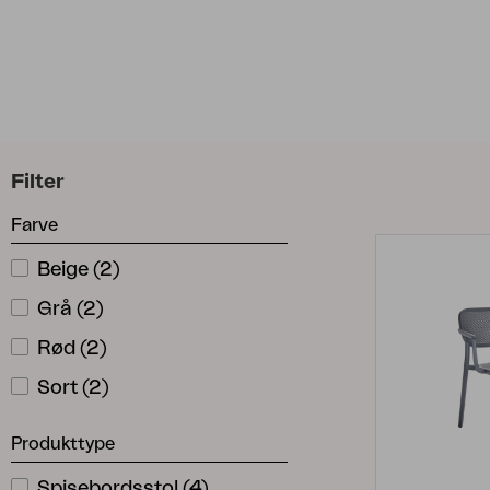
Tilbehør
Hynde
Opbevaring
Møbelovertræk
Vedligeholdelsesprodukter
Sæt
Filter
Farve
Beige
(
2
)
Grå
(
2
)
Rød
(
2
)
Sort
(
2
)
Produkttype
Spisebordsstol
(
4
)