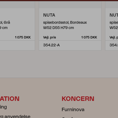
NUTA
NU
l, Grå
spisebordsstol, Bordeaux
spis
9 cm
W52 D55 H79 cm
W52
1 075 DKK
Vejl. pris
1 075 DKK
Vejl. 
354.22-A
354.
ATION
KONCERN
ning
Furninova
ryg anvendelse