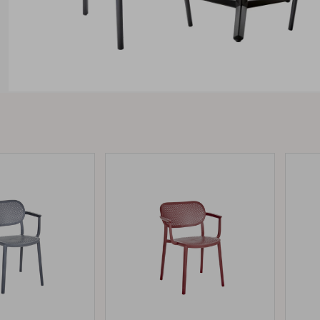
Peace
Grower Greens
Lomma
Kelia
Delia
Lyra