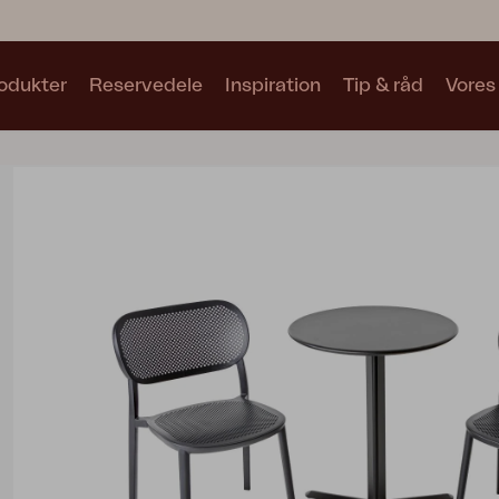
odukter
Reservedele
Inspiration
Tip & råd
Vores
Samlinger
Se alle samlinger
Motty
Blixt
Trolly