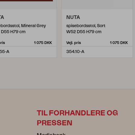
TA
NUTA
ebordsstol, Mineral Grey
spisebordsstol, Sort
 D55 H79 cm
W52 D55 H79 cm
pris
1 075 DKK
Vejl. pris
1 075 DKK
55-A
354.10-A
TIL FORHANDLERE OG
PRESSEN