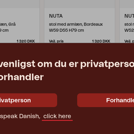
NUTA
NU
læn, Grå
stol med armlæn, Bordeaux
stol
9 cm
W59 D55 H79 cm
W52
1 320 DKK
Vejl. pris
1 320 DKK
Vejl. 
355.22-A
355.
venligst om du er privatpers
forhandler
ivatperson
Forhandl
t speak Danish,
click here