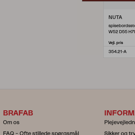
NUTA
spisebordssto
W52 D55 H7
Vejl. pris
354.21-A
BRAFAB
INFORM
Om os
Plejevejled
FAQ – Ofte stillede spørgsmål
Sikker og t