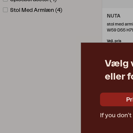
Stol Med Armlæn
(
4
)
NUTA
stol med arm
W59 D55 H7
Vejl. pris
355.21-A
Vælg 
eller 
Pr
If you don'