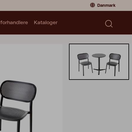
Danmark
 forhandlere
Kataloger
Privatperson
Danmark
|
Denmark
Norge
|
Norway
Kataloger
Sverige
|
Sweden
Global
|
Global
Tyskland
|
Germany
Frankrig
|
France
Skift til forhandler