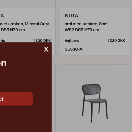
TA
NUTA
 med armlæn, Mineral Grey
stol med armlæn, Sort
 D55 H79 cm
W52 D55 H79 cm
pris
1 320 DKK
Vejl. pris
1 320 DKK
x
55-A
355.10-A
on
er