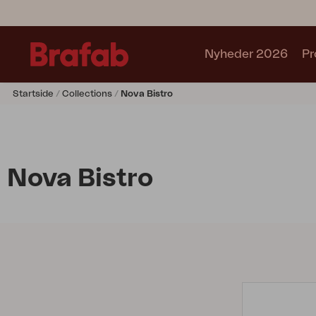
Nyheder 2026
Pr
Startside
Collections
Nova Bistro
Produkter
Café sets
Sofa
Lænestol
Nova Bistro
Stol
Bord
Udekøkken
Solseng
Relax
Hængesofa
Parasol
Pavillion