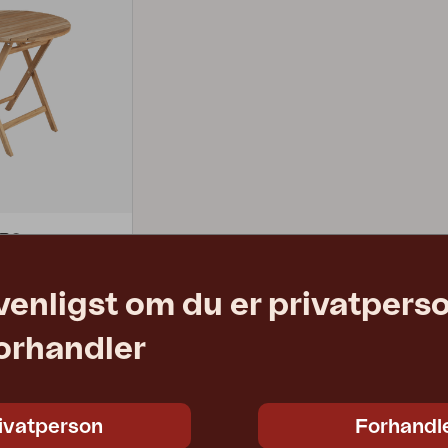
Peace
Grower Greens
Lomma
Kelia
Delia
Lyra
TRO
tur
venligst om du er privatpers
2 150 DKK
forhandler
ivatperson
Forhandl