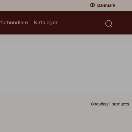
Danmark
 forhandlere
Kataloger
Privatperson
Danmark
|
Denmark
Norge
|
Norway
Kataloger
Sverige
|
Sweden
Global
|
Global
Tyskland
|
Germany
Frankrig
|
France
Skift til forhandler
Showing 1 products