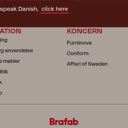
t speak Danish,
click here
ATION
KONCERN
ning
Furninova
ryg anvendelse
Conform
e møbler
Affari of Sweden
itik
k
b