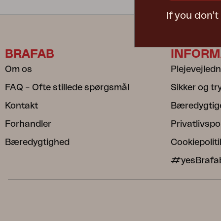
If you don'
BRAFAB
INFORM
Om os
Plejevejled
FAQ – Ofte stillede spørgsmål
Sikker og t
Kontakt
Bæredygtig
Forhandler
Privatlivspol
Bæredygtighed
Cookiepoliti
#yesBrafa