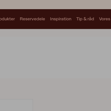
odukter
Reservedele
Inspiration
Tip & råd
Vores
Samlinger
Se alle samlinger
Motty
Blixt
Trolly