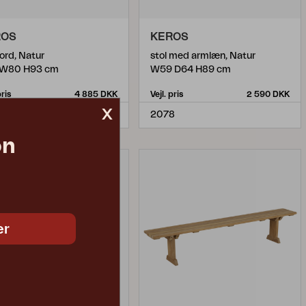
ROS
KEROS
ord, Natur
stol med armlæn, Natur
 W80 H93 cm
W59 D64 H89 cm
pris
4 885 DKK
Vejl. pris
2 590 DKK
x
2
2078
on
er