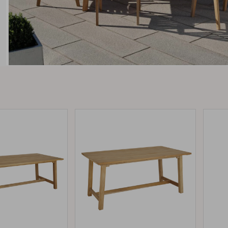
Peace
Grower Greens
Lomma
Kelia
Delia
Lyra