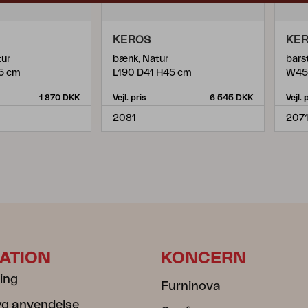
KEROS
KE
tur
bænk, Natur
bars
5 cm
L190 D41 H45 cm
W45
1 870 DKK
Vejl. pris
6 545 DKK
Vejl. 
2081
207
ATION
KONCERN
ning
Furninova
ryg anvendelse