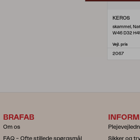
KEROS
skammel, Na
W46 D32 H4
Vejl. pris
2067
BRAFAB
INFORM
Om os
Plejevejled
FAQ – Ofte stillede spørgsmål
Sikker og t