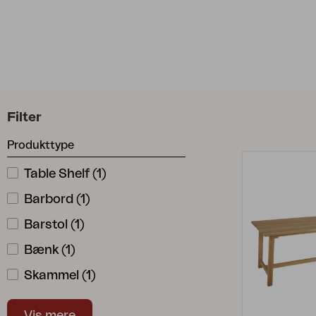
Tilbehør
Hynde
Opbevaring
Møbelovertræk
Vedligeholdelsesprodukter
Sæt
Filter
Produkttype
Table Shelf
(
1
)
Barbord
(
1
)
Barstol
(
1
)
Bænk
(
1
)
Skammel
(
1
)
Spisebord
(
2
)
Vis mere