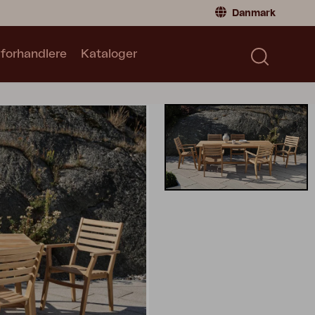
Danmark
 forhandlere
Kataloger
Privatperson
Danmark
|
Denmark
Norge
|
Norway
Kataloger
Sverige
|
Sweden
Global
|
Global
Tyskland
|
Germany
Frankrig
|
France
Skift til forhandler