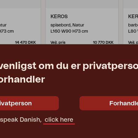
KEROS
KE
atur
spisebord, Natur
barb
H73 cm
L160 W90 H73 cm
L80
14 470 DKK
Vejl. pris
10 770 DKK
Vejl. 
2077
207
venligst om du er privatpers
forhandler
ivatperson
Forhandl
t speak Danish,
click here