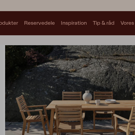
odukter
Reservedele
Inspiration
Tip & råd
Vores
Samlinger
Se alle samlinger
Motty
Blixt
Trolly