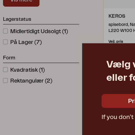
Stol Med Armlæn
(
1
)
KEROS
Lagerstatus
spisebord, N
Midlertidigt Udsolgt
(
1
)
L220 W100 
På Lager
(
7
)
Vejl. pris
2076
Form
Vælg 
Kvadratisk
(
1
)
eller 
Rektangulær
(
2
)
Pr
If you don'