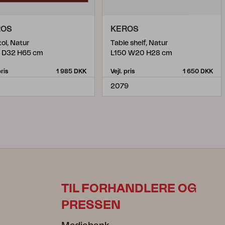
ROS
KEROS
tol, Natur
Table shelf, Natur
 D32 H65 cm
L150 W20 H28 cm
pris
1 985 DKK
Vejl. pris
1 650 DKK
1
2079
TIL FORHANDLERE OG
PRESSEN