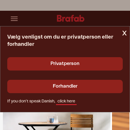
x
Vælg venligst om du er privatperson eller
forhandler
Startside
Collections
Brewer
Privatperson
Forhandler
If you don't speak Danish,
click here