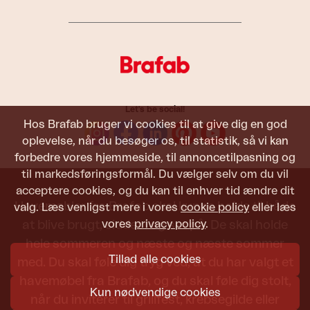
Let's be social!
Hos Brafab bruger vi cookies til at give dig en god
oplevelse, når du besøger os, til statistik, så vi kan
forbedre vores hjemmeside, til annoncetilpasning og
til markedsføringsformål. Du vælger selv om du vil
acceptere cookies, og du kan til enhver tid ændre dit
Havemøbler fra Brafab skal kunne holde til både
valg. Læs venligst mere i vores
cookie policy
eller læs
at blive brugt, siddet i og set på. De skal holde
vores
privacy policy
.
hele sommeren og næste og næste sommer
Tillad alle cookies
med. Du skal føle dig tryg ved, at du har valgt et
havemøbel fra Brafab, og du skal føle dig stolt,
Kun nødvendige cookies
når du inviterer til grillfest, krebsegilde eller