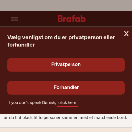
x
Vælg venligst om du er privatperson eller
forhandler
Startside
Café Sets
Café sets
Privatperson
Forhandler
Cafésæt
If you don't speak Danish,
click here
Et rart sted i skyggen med kaffe til to? Med cafésættet fra Brafab
får du fint plads til to personer sammen med et matchende bord.