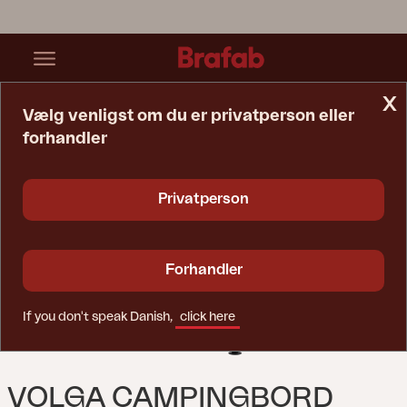
x
Vælg venligst om du er privatperson eller
forhandler
Startside
Bord
Volga Campingbord Sølv/hvid
Privatperson
Forhandler
If you don't speak Danish,
click here
VOLGA CAMPINGBORD