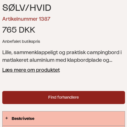
SØLV/HVID
Artikelnummer 1387
765 DKK
Anbefalet butikspris
Lille, sammenklappeligt og praktisk campingbord i
matlakeret aluminium med klapbordplade og
slidstærk, ridsefast overflade. Bordet har ben, der
Læs mere om produktet
kan justeres i højden fra 55–74 cm. Praktisk på
ujævnt underlag.
Find forhandlere
Beskrivelse