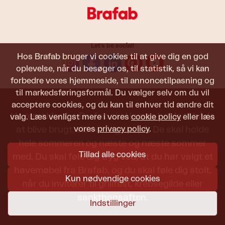
Let's be social!
Hos Brafab bruger vi cookies til at give dig en god
oplevelse, når du besøger os, til statistik, så vi kan
forbedre vores hjemmeside, til annoncetilpasning og
til markedsføringsformål. Du vælger selv om du vil
acceptere cookies, og du kan til enhver tid ændre dit
Havemøbler fra Brafab skal kunne holde til både
valg. Læs venligst mere i vores
cookie policy
eller læs
vores
privacy policy
.
at blive brugt, siddet i og set på. De skal holde
hele sommeren og næste og næste sommer
Tillad alle cookies
med. Du skal føle dig tryg ved, at du har valgt et
havemøbel fra Brafab, og du skal føle dig stolt,
Kun nødvendige cookies
når du inviterer til grillfest, krebsegilde eller
sankthansaften.
Indstillinger