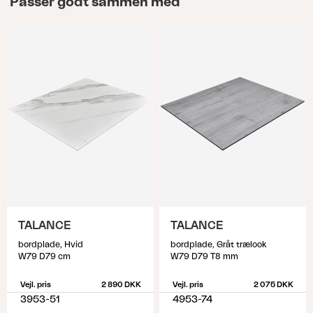
Passer godt sammen med
TALANCE
TALANCE
bordplade, Hvid
bordplade, Gråt trælook
W79 D79 cm
W79 D79 T8 mm
Vejl. pris
2 890 DKK
Vejl. pris
2 075 DKK
3953-51
4953-74