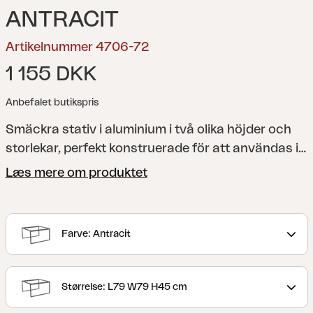
ANTRACIT
Artikelnummer 4706-72
1 155 DKK
Anbefalet butikspris
Smäckra stativ i aluminium i två olika höjder och
storlekar, perfekt konstruerade för att användas i
par.
Notera att skiva köps separat.
Talance är en
Læs mere om produktet
serie rektangulära sido- eller soffbord där du själv
kombinerar stativ med olika skivor. De finns i två
olika storlekar och höjder där det lilla bordet
Farve: Antracit
snyggt kan skjutas in under det större bordet.
Borden passar till många av våra olika soffgrupper
och fåtöljer.
Størrelse: L79 W79 H45 cm