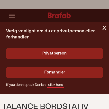
x
Vælg venligst om du er privatperson eller
forhandler
Startside
Bord
Talance Bordstativ Antracit
Privatperson
Forhandler
If you don't speak Danish,
click here
TALANCE BORDSTATIV