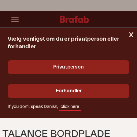
x
Vælg venligst om du er privatperson eller
forhandler
Startside
Bord
Talance Bordplade Narturligt Trælook
Privatperson
Forhandler
If you don't speak Danish,
click here
TALANCE BORDPLADE