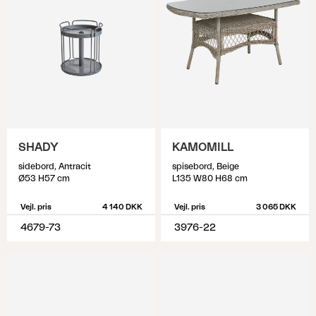
SHADY
KAMOMILL
sidebord, Antracit
spisebord, Beige
Ø53 H57 cm
L135 W80 H68 cm
Vejl. pris
4 140 DKK
Vejl. pris
3 065 DKK
4679-73
3976-22