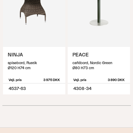
NINJA
PEACE
spisebord, Rustik
cafébord, Nordic Green
Ø120 H74 cm
Ø80 H73 cm
Vejl. pris
3 975 DKK
Vejl. pris
3 890 DKK
4537-63
4308-34