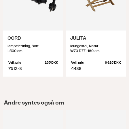
CORD
JULITA
lampeledning, Sort
loungestol, Natur
L500 cm
W70 D77 H80 cm
Vejl. pris
235 DKK
Vejl. pris
6 625 DKK
7512-8
4488
Andre syntes også om