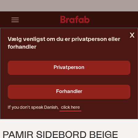
x
Vælg venligst om du er privatperson eller
forhandler
Startside
Bord
Pamir Sidebord Beige
Privatperson
Forhandler
If you don't speak Danish,
click here
PAMIR SIDEBORD BEIGE