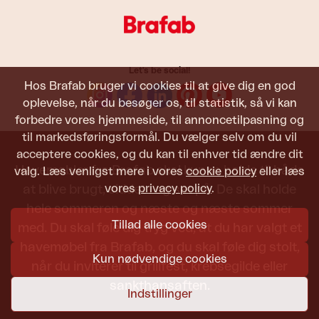
Let's be social!
Hos Brafab bruger vi cookies til at give dig en god
oplevelse, når du besøger os, til statistik, så vi kan
forbedre vores hjemmeside, til annoncetilpasning og
til markedsføringsformål. Du vælger selv om du vil
acceptere cookies, og du kan til enhver tid ændre dit
Havemøbler fra Brafab skal kunne holde til både
valg. Læs venligst mere i vores
cookie policy
eller læs
vores
privacy policy
.
at blive brugt, siddet i og set på. De skal holde
hele sommeren og næste og næste sommer
Tillad alle cookies
med. Du skal føle dig tryg ved, at du har valgt et
havemøbel fra Brafab, og du skal føle dig stolt,
Kun nødvendige cookies
når du inviterer til grillfest, krebsegilde eller
sankthansaften.
Indstillinger