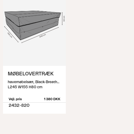
MØBELOVERTRÆK
havemøbelsæt, Black-Breathable
L245 W155 H80 cm
Vejl. pris
1 380 DKK
2432-820