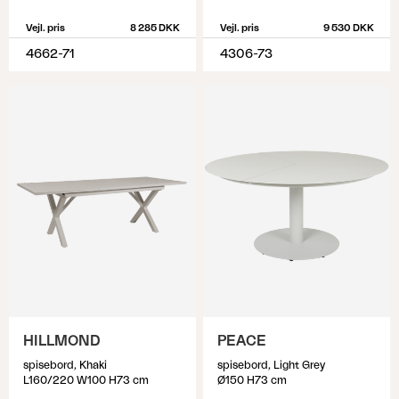
Vejl. pris
8 285 DKK
Vejl. pris
9 530 DKK
4662-71
4306-73
HILLMOND
PEACE
spisebord, Khaki
spisebord, Light Grey
L160/220 W100 H73 cm
Ø150 H73 cm