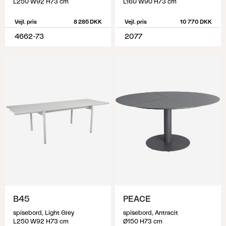
L250 W92 H73 cm
L160 W90 H73 cm
Vejl. pris
8 285 DKK
Vejl. pris
10 770 DKK
4662-73
2077
B45
PEACE
spisebord, Light Grey
spisebord, Antracit
L250 W92 H73 cm
Ø150 H73 cm