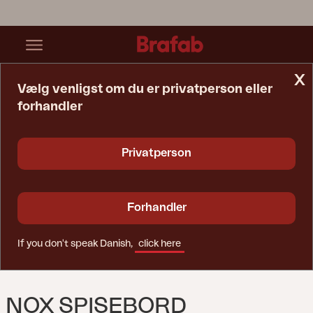
x
Vælg venligst om du er privatperson eller
forhandler
Startside
Bord
Nox Spisebord Antracit/Bambu
Privatperson
Forhandler
If you don't speak Danish,
click here
NOX SPISEBORD