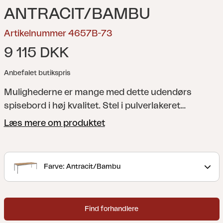
ANTRACIT/BAMBU
Artikelnummer 4657B-73
9 115 DKK
Anbefalet butikspris
Mulighederne er mange med dette udendørs
spisebord i høj kvalitet. Stel i pulverlakeret
aluminium og bordplade i smuk bambus. Bambus
Læs mere om produktet
er et naturmateriale, der kræver pleje for at bevare
sin rige og smukke overflade i mange år.
Farve: Antracit/Bambu
Find forhandlere