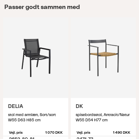
Passer godt sammen med
DELIA
DK
stol med armlæn, Sort/sort
spisebordsstol, Antracit/Natur
W55 D63 H85 cm
W55 D54 H77 cm
Vejl. pris
1 070 DKK
Vejl. pris
1 490 DKK