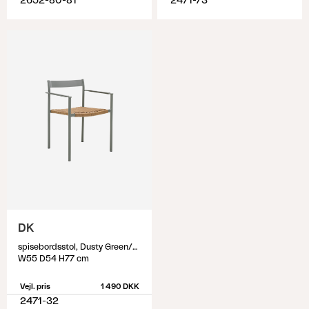
2652-80-81
2471-73
DK
spisebordsstol, Dusty Green/Natur
W55 D54 H77 cm
Vejl. pris
1 490 DKK
2471-32