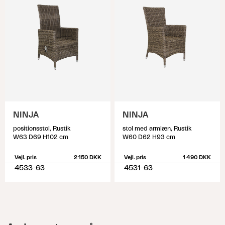
NINJA
NINJA
positionsstol, Rustik
stol med armlæn, Rustik
W63 D69 H102 cm
W60 D62 H93 cm
Vejl. pris
2 150 DKK
Vejl. pris
1 490 DKK
4533-63
4531-63