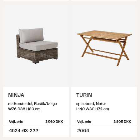
NINJA
TURIN
midterste del, Rustik/beige
spisebord, Natur
W76 D88 H80 cm
L140 W80 H74 cm
Vejl. pris
3 560 DKK
Vejl. pris
3 805 DKK
4524-63-222
2004