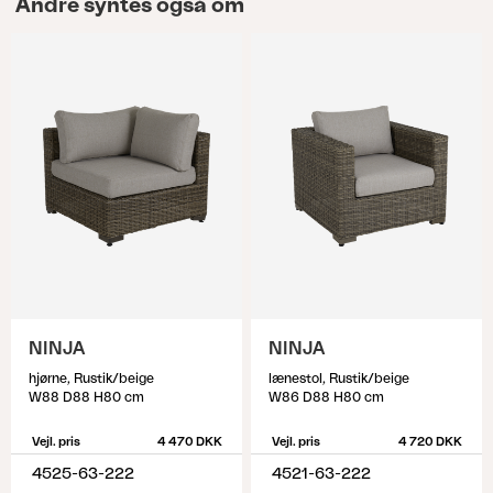
Andre syntes også om
NINJA
NINJA
hjørne, Rustik/beige
lænestol, Rustik/beige
W88 D88 H80 cm
W86 D88 H80 cm
Vejl. pris
4 470 DKK
Vejl. pris
4 720 DKK
4525-63-222
4521-63-222