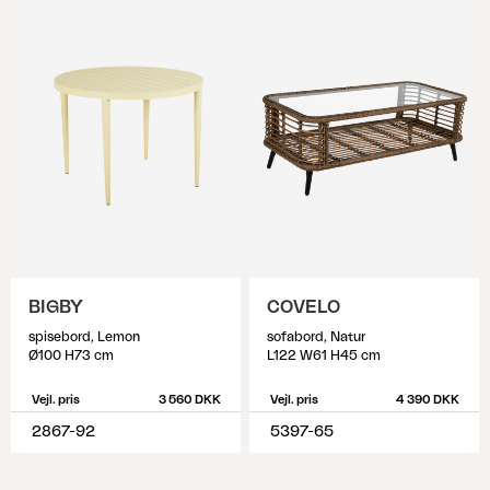
BIGBY
COVELO
spisebord, Lemon
sofabord, Natur
Ø100 H73 cm
L122 W61 H45 cm
Vejl. pris
3 560 DKK
Vejl. pris
4 390 DKK
2867-92
5397-65