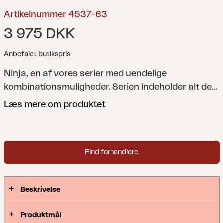
Artikelnummer 4537-63
3 975 DKK
Anbefalet butikspris
Ninja, en af vores serier med uendelige
kombinationsmuligheder. Serien indeholder alt det,
du behøver for at lave en skøn sofagruppe eller et
Læs mere om produktet
komfortabelt spiseområde i din helt egen stil.
Find forhandlere
Beskrivelse
Produktmål