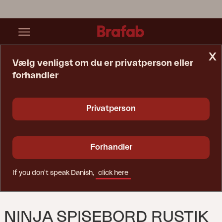
x
Vælg venligst om du er privatperson eller
forhandler
Startside
Bord
Ninja Spisebord Rustik
Privatperson
Forhandler
If you don't speak Danish,
click here
NINJA SPISEBORD RUSTIK