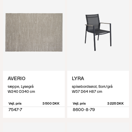
AVERIO
LYRA
tæppe, Lysegrå
spisebordsstol, Sort/grå
W240 D340 cm
W57 D64 H87 cm
Vejl. pris
3 500 DKK
Vejl. pris
3 225 DKK
7547-7
8600-8-79