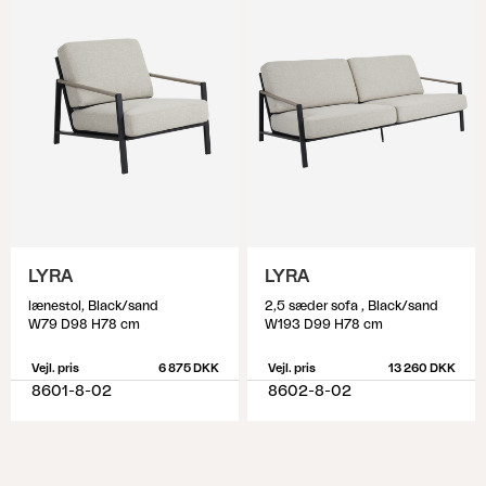
LYRA
LYRA
lænestol, Black/sand
2,5 sæder sofa , Black/sand
W79 D98 H78 cm
W193 D99 H78 cm
Vejl. pris
6 875 DKK
Vejl. pris
13 260 DKK
8601-8-02
8602-8-02