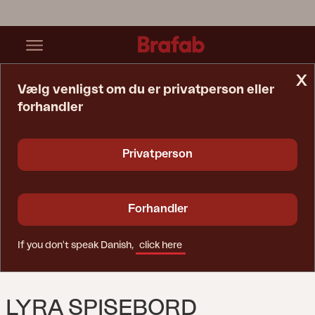
x
Vælg venligst om du er privatperson eller
forhandler
Startside
Bord
Lyra Spisebord Black/sand
Privatperson
Forhandler
If you don't speak Danish,
click here
LYRA SPISEBORD