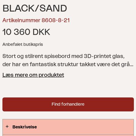
BLACK/SAND
Artikelnummer 8608-8-21
10 360 DKK
Anbefalet butikspris
Stort og stilrent spisebord med 3D-printet glas,
der har en fantastisk struktur takket være det grå
betonmønster. Flotte detaljer, såsom at
Læs mere om produktet
bordpladen fortsætter ud over kanterne på de
korte sider.
Lyra er en moderne og meget elegant
serie i en dejlig blanding af materialer. Rammen er
Find forhandlere
lavet af sort pulverlakeret rustfrit stål (304),
perfekt til at modstå forskellige vejrforhold.
Smukke detaljer af kunstig rattan på armlænene.
Beskrivelse