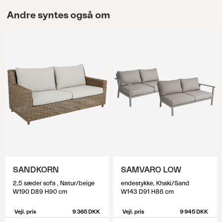
Andre syntes også om
SANDKORN
SAMVARO LOW
2,5 sæder sofa , Natur/beige
endestykke, Khaki/Sand
W190 D89 H90 cm
W143 D91 H86 cm
Vejl. pris
9 365 DKK
Vejl. pris
9 945 DKK