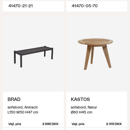
41470-21-21
41470-05-70
BRAD
KASTOS
sofabord, Antracit
sofabord, Natur
L150 W50 H47 cm
Ø60 H45 cm
Vejl. pris
2 895 DKK
Vejl. pris
2 315 DKK