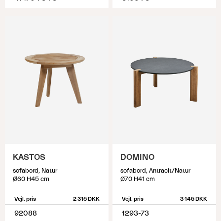
KASTOS
DOMINO
sofabord, Natur
sofabord, Antracit/Natur
Ø60 H45 cm
Ø70 H41 cm
Vejl. pris
2 315 DKK
Vejl. pris
3 145 DKK
92088
1293-73