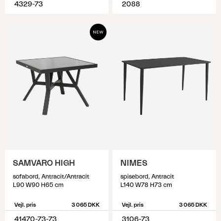
4329-73
2088
SAMVARO HIGH
NIMES
sofabord, Antracit/Antracit
spisebord, Antracit
L90 W90 H65 cm
L140 W78 H73 cm
Vejl. pris
3 065 DKK
Vejl. pris
3 065 DKK
41470-73-73
3106-73