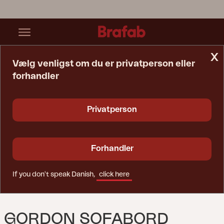
x
Vælg venligst om du er privatperson eller
forhandler
Startside
Bord
Gordon Sofabord Antracit/Natur
Privatperson
Forhandler
If you don't speak Danish,
click here
GORDON SOFABORD