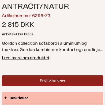
ANTRACIT/NATUR
Artikelnummer 6296-73
2 815 DKK
Anbefalet butikspris
Gordon collection sofabord i aluminium og
teaktræ.
Gordon kombinerer komfort og rene linjer
i en tidløs loungeserie med høj ryg – sofa, lænestol
Læs mere om produktet
og sofabord. Det pulverlakerede antracit-
aluminiumsstel giver både holdbarhed og en
moderne følelse, mens teak-armlæn tilføjer en
Find forhandlere
varm kontrast. Med et enkelt tryk på en knap kan
ryggen foldes trinløst tilbage, så du selv
bestemmer, om du vil sidde oprejst eller læne dig
Beskrivelse
tilbage i en mere afslappet stilling. Generøse