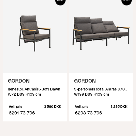
GORDON
GORDON
lænestol, Antrasitt/Soft Dawn
3-personers sofa, Antrasitt/Soft Dawn
W72 D89 H109 cm
W199 D89 H109 cm
Vejl. pris
3 560 DKK
Vejl. pris
8 285 DKK
6291-73-796
6293-73-796