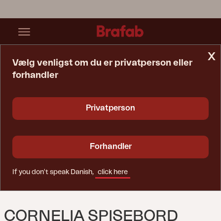
x
Vælg venligst om du er privatperson eller
forhandler
Startside
Bord
Cornelia Spisebord Natur
Privatperson
Forhandler
If you don't speak Danish,
click here
CORNELIA SPISEBORD