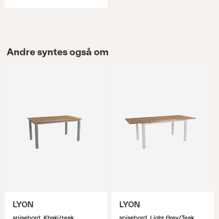
Andre syntes også om
LYON
LYON
spisebord, Khaki/teak
spisebord, Light Grey/Teak