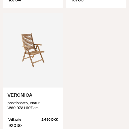
10704
10705
VERONICA
positionsstol, Natur
W60 D73 H107 cm
Vejl. pris
2 480 DKK
92030