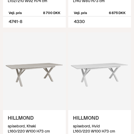
L152/210 W92 H74 cm
L140 W80 H73 cm
Vejl. pris
8 700 DKK
Vejl. pris
6 875 DKK
4741-8
4330
HILLMOND
HILLMOND
spisebord, Khaki
spisebord, Hvid
L160/220 W100 H73 cm
L160/220 W100 H73 cm