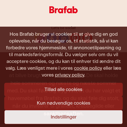
Let's be social!
Hos Brafab bruger vi cookies til at give dig en god
oplevelse, når du besøger os, til statistik, så vi kan
forbedre vores hjemmeside, til annoncetilpasning og
til markedsføringsformål. Du vælger selv om du vil
acceptere cookies, og du kan til enhver tid ændre dit
Havemøbler fra Brafab skal kunne holde til både
valg. Læs venligst mere i vores
cookie policy
eller læs
vores
privacy policy
.
at blive brugt, siddet i og set på. De skal holde
hele sommeren og næste og næste sommer
Tillad alle cookies
med. Du skal føle dig tryg ved, at du har valgt et
havemøbel fra Brafab, og du skal føle dig stolt,
Kun nødvendige cookies
når du inviterer til grillfest, krebsegilde eller
sankthansaften.
Indstillinger