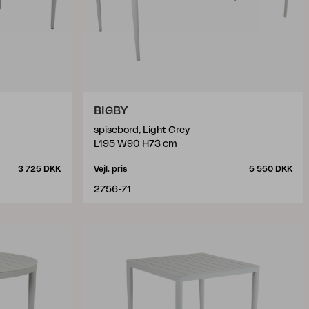
BIGBY
spisebord, Light Grey
L195 W90 H73 cm
3 725 DKK
Vejl. pris
5 550 DKK
2756-71