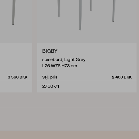
BIGBY
spisebord, Light Grey
L76 W76 H73 cm
3 560 DKK
Vejl. pris
2 400 DKK
2750-71