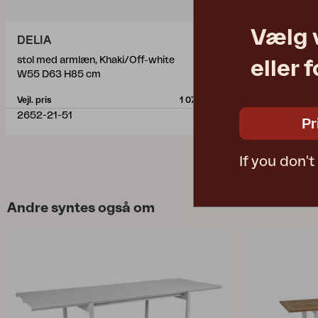
Vælg 
DELIA
DELIA
stol med armlæn, Khaki/Off-white
spisebordssto
eller 
W55 D63 H85 cm
W47 D58 H8
Vejl. pris
1 070 DKK
Vejl. pris
2652-21-51
2681-71
Pr
If you don'
Andre syntes også om