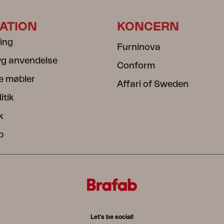
ATION
KONCERN
ning
Furninova
ryg anvendelse
Conform
e møbler
Affari of Sweden
itik
k
b
Let's be social!