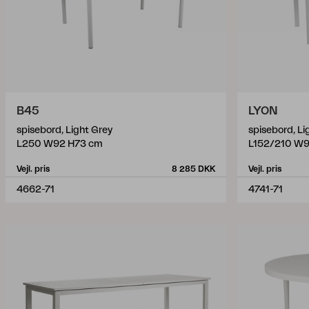
B45
LYON
spisebord, Light Grey
spisebord, L
L250 W92 H73 cm
L152/210 W9
Vejl. pris
8 285 DKK
Vejl. pris
4662-71
4741-71