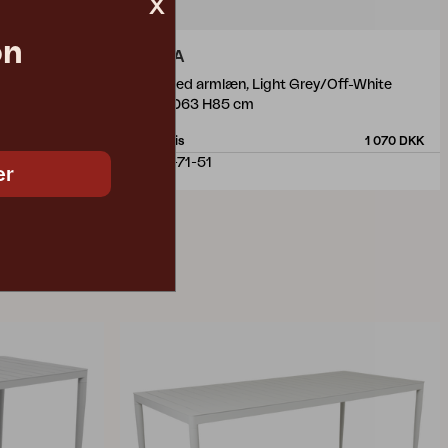
x
on
DELIA
tur
stol med armlæn, Light Grey/Off-White
W55 D63 H85 cm
1 490 DKK
Vejl. pris
1 070 DKK
2652-71-51
er