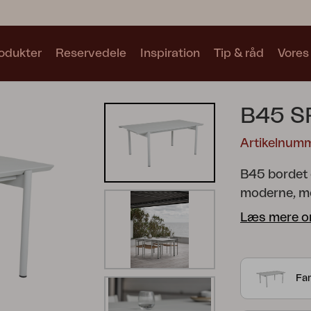
odukter
Reservedele
Inspiration
Tip & råd
Vores
Samlinger
B45 S
Se alle samlinger
Artikelnum
B45 bordet e
moderne, me
plads til m
Læs mere o
bordets und
Motty
Blixt
Trolly
fås i to læ
at afstand
Far
iøjnefaldend
45-graders v