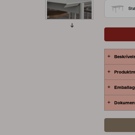
Stø
Peace
Grower Greens
Lomma
Kelia
Delia
Lyra
Beskrivel
Produktm
Emballag
Dokumen