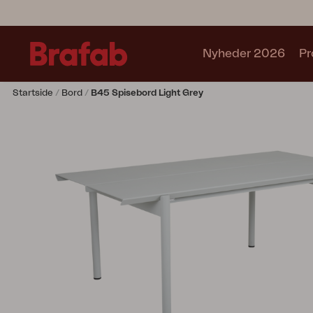
Nyheder 2026
Pr
Startside
Bord
B45 Spisebord Light Grey
Produkter
Café sets
Sofa
Lænestol
Stol
Bord
Udekøkken
Solseng
Relax
Hængesofa
Parasol
Pavillion