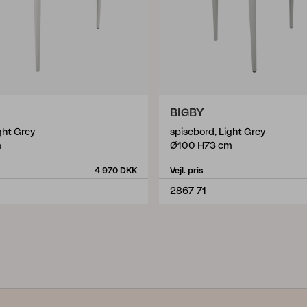
BIGBY
ght Grey
spisebord, Light Grey
m
Ø100 H73 cm
4 970 DKK
Vejl. pris
2867-71