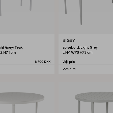
BIGBY
ight Grey/Teak
spisebord, Light Grey
2 H74 cm
L144 W76 H73 cm
8 700 DKK
Vejl. pris
2757-71