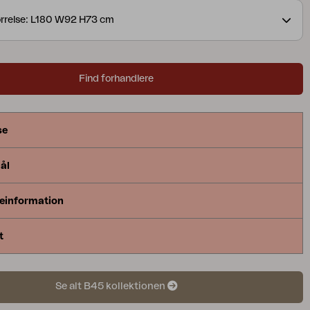
rrelse: L180 W92 H73 cm
Find forhandlere
se
ål
einformation
t
Se alt B45 kollektionen