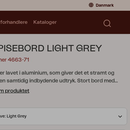
Danmark
 forhandlere
Kataloger
Privatperson
Danmark
|
Denmark
Norge
|
Norway
Kataloger
PISEBORD LIGHT GREY
Sverige
|
Sweden
Global
|
Global
mer 4663-71
Tyskland
|
Germany
r lavet i aluminium, som giver det et stramt og
Frankrig
|
France
n samtidig indbydende udtryk. Stort bord med
Skift til forhandler
ange. Takket være den lydabsorberende farve på
m produktet
erside dæmpes klirren fra glas og porcelæn. B45
ngder (180 og 250 centimeter) og er designet sådan,
en mellem bordbenene er den samme. En
ve: Light Grey
e detalje er bordpladens kanter, der har en elegant
inkel. Fås i to farver.