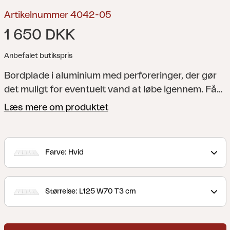
Artikelnummer 4042-05
1 650 DKK
Anbefalet butikspris
Bordplade i aluminium med perforeringer, der gør
det muligt for eventuelt vand at løbe igennem. Fås i
kvadratisk, rektangulær og rund form. Passer til
Læs mere om produktet
vores bordstænger Avila og Fondi (sælges
separat).
Avila är moderna och smidiga
bordsstativ i aluminium med justerbara fötter.
Farve: Hvid
Kombineras med någon av våra tåliga
laminatskivor. Finns i svart och vitt. Tack vare sin
tåliga konstrutkion passar de bra i offentlig miljö.
Størrelse: L125 W70 T3 cm
Bordsskiva Laminat köpes separat.