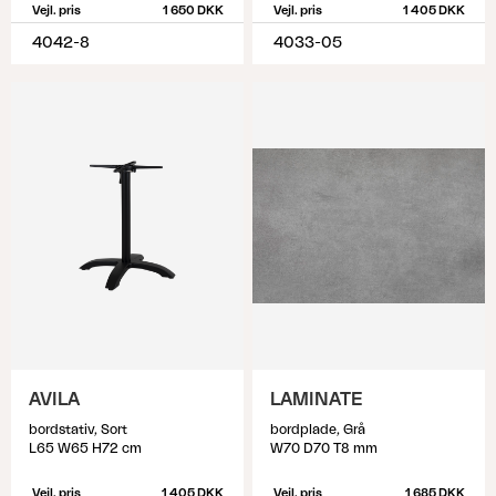
Vejl. pris
1 650 DKK
Vejl. pris
1 405 DKK
4042-8
4033-05
AVILA
LAMINATE
bordstativ, Sort
bordplade, Grå
L65 W65 H72 cm
W70 D70 T8 mm
Vejl. pris
1 405 DKK
Vejl. pris
1 685 DKK