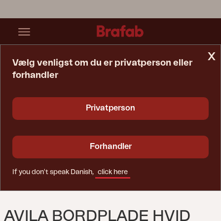
x
Vælg venligst om du er privatperson eller
forhandler
Startside
Bord
Avila Bordplade Hvid
Privatperson
Forhandler
If you don't speak Danish,
click here
AVILA BORDPLADE HVID